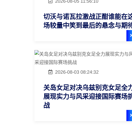
2026-08-05 11:56:10
切沃与诺瓦拉激战正酣谁能在
场较量中笑到最后的悬念与期
2026-08-03 08:24:32
关岛女足对决乌兹别克女足全
展现实力与风采迎接国际赛场
战