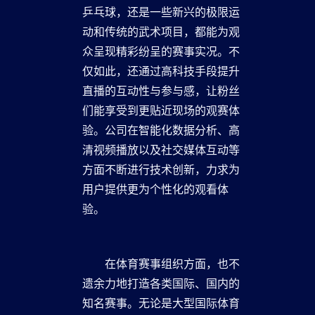
乒乓球，还是一些新兴的极限运
动和传统的武术项目，都能为观
众呈现精彩纷呈的赛事实况。不
仅如此，还通过高科技手段提升
直播的互动性与参与感，让粉丝
们能享受到更贴近现场的观赛体
验。公司在智能化数据分析、高
清视频播放以及社交媒体互动等
方面不断进行技术创新，力求为
用户提供更为个性化的观看体
验。
在体育赛事组织方面，也不
遗余力地打造各类国际、国内的
知名赛事。无论是大型国际体育