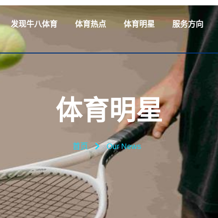
发现⽜⼋体育
体育热点
体育明星
服务方向
体育明星
首页
Our News