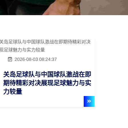
2026-08-03 08:24:37
关岛足球队与中国球队激战在即
期待精彩对决展现足球魅力与实
力较量