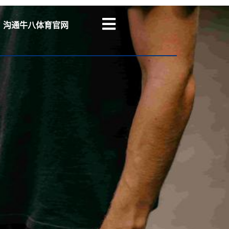
沟通⽜⼋体育官网